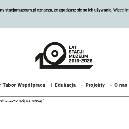
y stacjamuzeum.pl oznacza, że zgadzasz się na ich używanie. Więcej in
Expand
Expand
Expand
y
Tabor
Współpraca
Edukacja
Projekty
O nas
child
child
child
menu
menu
menu
jektu „Lokomotywa wiedzy”