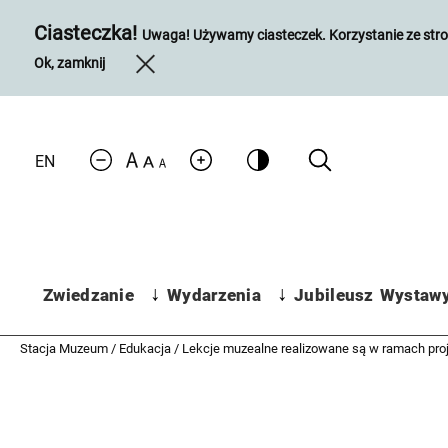
Ciasteczka!
Uwaga! Używamy ciasteczek. Korzystanie ze stron
Ok, zamknij
EN
Expand
Expand
Jubileusz
Wystaw
Zwiedzanie
Wydarzenia
child
child
menu
menu
Stacja Muzeum
/
Edukacja
/
Lekcje muzealne realizowane są w ramach pro