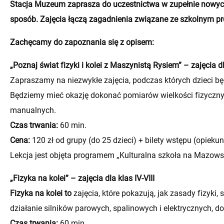
Stacja Muzeum zaprasza do uczestnictwa w zupełnie nowych
sposób. Zajęcia łączą zagadnienia związane ze szkolnym pr
Zachęcamy do zapoznania się z opisem:
„Poznaj świat fizyki i kolei z Maszynistą Rysiem” – zajęcia dla
Zapraszamy na niezwykłe zajęcia, podczas których dzieci
Będziemy mieć okazję dokonać pomiarów wielkości fizyczny
manualnych.
Czas trwania:
60 min.
Cena:
120 zł od grupy (do 25 dzieci) + bilety wstępu (opieku
Lekcja jest objęta programem „Kulturalna szkoła na Mazows
„Fizyka na kolei” – zajęcia dla klas IV-VIII
Fizyka na kolei to
zajęcia, które pokazują, jak zasady fizyk
działanie silników parowych, spalinowych i elektrycznych, do
Czas trwania:
60 min.